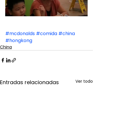
#mcdonalds
#comida
#china
#hongkong
China
Ver todo
Entradas relacionadas