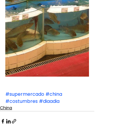
#supermercado
#china
#costumbres
#diaadia
China