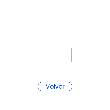
o Disponible en
Somos distribuidores d
ses y Kits
Módulos, Baterías,
ra iPhone 14 y
Herramientas y Partes 
Volver
Celulares.