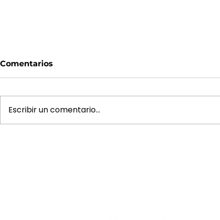
Comentarios
Escribir un comentario...
Accesorios Beewan:
¡Inventari
Opciones Pensadas para
Beewan! Ca
Potenciar tu Negocio
Gamjoy pa
15